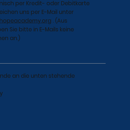
isch per Kredit- oder Debitkarte
reichen uns per E-Mail unter
ohopeacademy.org
. (Aus
n Sie bitte in E-Mails keine
nen an.)
ende an die unten stehende
y
t