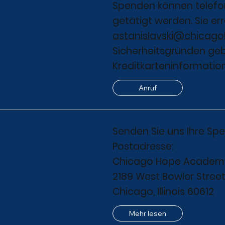
Spenden können telefon
getätigt werden. Sie er
astanislavski@chicag
Sicherheitsgründen gebe
Kreditkarteninformatio
Anruf
Senden Sie uns Ihre Sp
Postadresse:
Chicago Hope Academ
2189 West Bowler Stree
Chicago, Illinois 60612
Mehr lesen