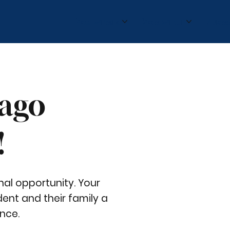
Wer wir sind
Was wir tun
Zulas
cago
!
al opportunity. Your
ent and their family a
ence.