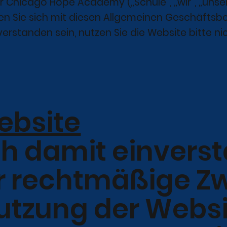
r Chicago Hope Academy („Schule“, „wir“, „unser“
ären Sie sich mit diesen Allgemeinen Geschäfts
verstanden sein, nutzen Sie die Website bitte nic
ebsite
ich damit einvers
ür rechtmäßige Z
utzung der Websi