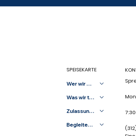
SPEISEKARTE
KON
Spr
Wer wir sind
Mont
Was wir tun
Zulassungen
7:30
Begleiten Sie uns
(312