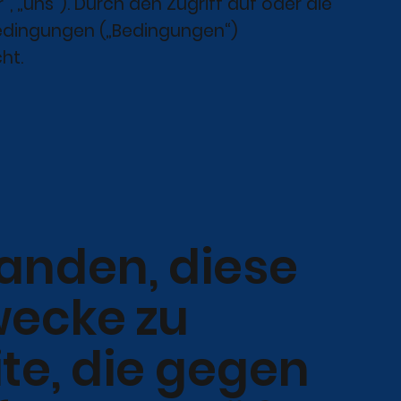
, „uns“). Durch den Zugriff auf oder die
bedingungen („Bedingungen“)
ht.
tanden, diese
wecke zu
te, die gegen