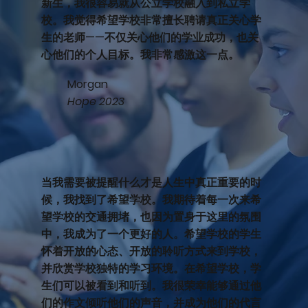
新生，我很容易就从公立学校融入到私立学
校。我觉得希望学校非常擅长聘请真正关心学
生的老师——不仅关心他们的学业成功，也关
心他们的个人目标。我非常感激这一点。
Morgan
Hope 2023
当我需要被提醒什么才是人生中真正重要的时
候，我找到了希望学校。我期待着每一次来希
望学校的交通拥堵，也因为置身于这里的氛围
中，我成为了一个更好的人。希望学校的学生
怀着开放的心态、开放的聆听方式来到学校，
并欣赏学校独特的学习环境。在希望学校，学
生们可以被看到和听到。我很荣幸能够通过他
们的作文倾听他们的声音，并成为他们的代言