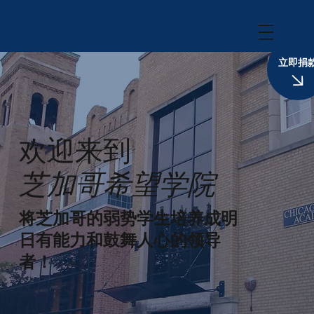
立即捐
欢迎来到
芝加哥希望学院
将芝加哥的弱势学生培养成明
日有能力和鼓舞人心的领导
者！