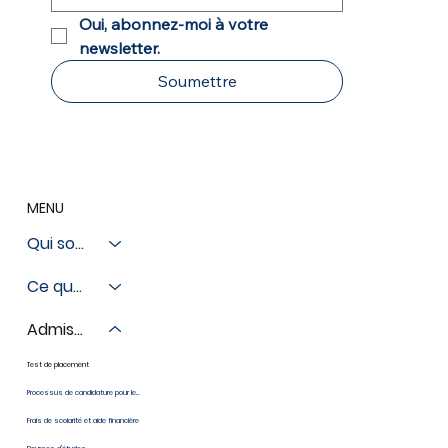
Oui, abonnez-moi à votre 
newsletter.
Soumettre
MENU
Qui sommes-nous
Ce que nous faisons
Admissions
Test de placement
Processus de candidature pour les nouveaux étudiants
Frais de scolarité et aide financière