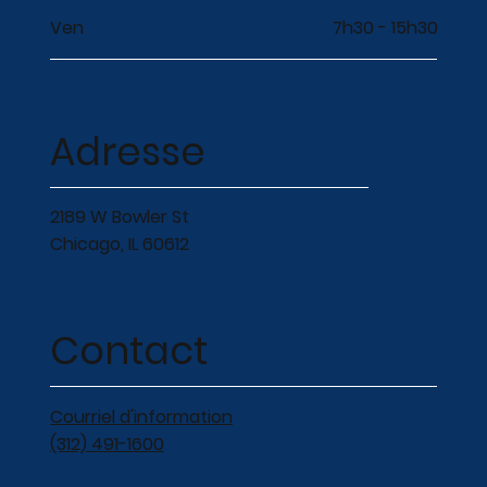
Ven
7h30 - 15h30
Adresse
2189 W Bowler St
Chicago, IL 60612
Contact
Courriel d'information
(312) 491-1600