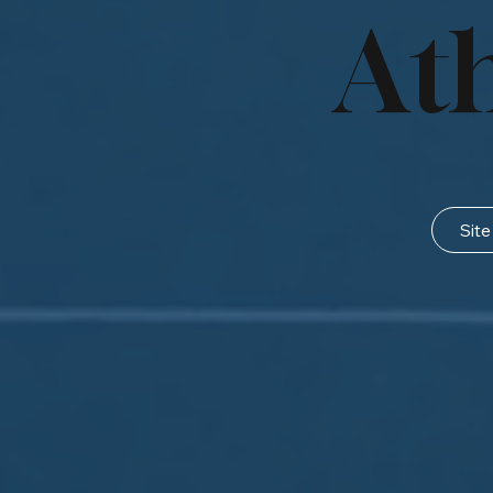
At
Site