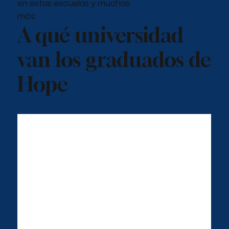
en estas escuelas y muchas
más:
A qué universidad
van los graduados de
Hope