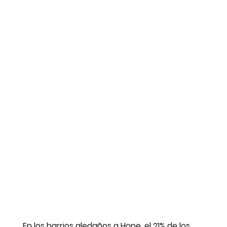
En los barrios aledaños a Hope, el 21% de los