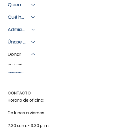
Quienes somos
Qué hacemos
Admisiones
Únase a nosotros
Donar
¿Por qué donar?
Formas de donar
CONTACTO
Horario de oficina:
De lunes a viernes
7:30 a. m. - 3:30 p. m.