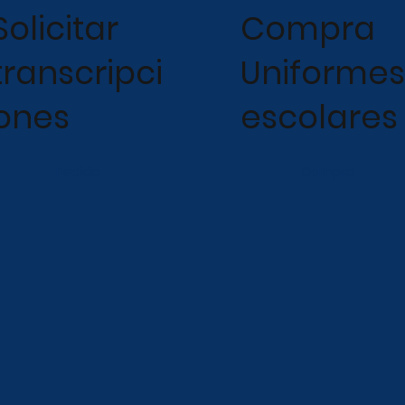
Solicitar
Compra
transcripci
Uniforme
ones
escolares
Pedido
Compra