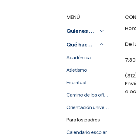
MENÚ
CON
Hora
Quienes somos
De l
Qué hacemos
Académica
7:30
Atletismo
(312
Espiritual
Env
elec
Camino de los oficios
Orientación universitaria y profesional
Para los padres
Calendario escolar