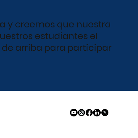
 y creemos que nuestra
uestros estudiantes el
 de arriba para participar