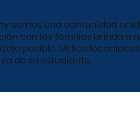
y somos una comunidad unida
ión con las familias brinda a n
aje posible. Utilice los enlaces
iva de su estudiante.