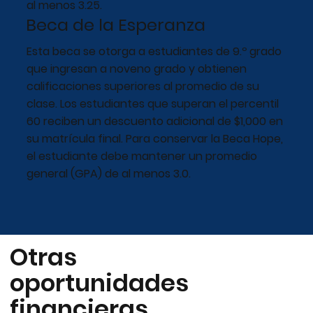
al menos 3.25.
Beca de la Esperanza
Esta beca se otorga a estudiantes de 9.º grado
que ingresan a noveno grado y obtienen
calificaciones superiores al promedio de su
clase. Los estudiantes que superan el percentil
60 reciben un descuento adicional de $1,000 en
su matrícula final. Para conservar la Beca Hope,
el estudiante debe mantener un promedio
general (GPA) de al menos 3.0.
Otras
oportunidades
financieras